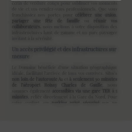
écrin de verdure conçu pour sublimer vos moments
de vie et vos rendez-vous professionnels. Que vous
franchissiez nos portes pour
célébrer une union
,
partager une fête de famille
ou
réunir vos
collaborateurs
, nous mettons à votre disposition des
infrastructures haut de gamme et un parc paysager
invitant à la sérénité.
Un accès privilégié et des infrastructures sur
mesure
Le Domaine bénéficie d'une situation géographique
idéale, facilitant l'arrivée de tous vos convives. Situés
non loin de l'autoroute A1
et
à seulement 30 minutes
de l'aéroport Roissy Charles de Gaulle
, nous
sommes également
accessibles via une gare TER à 5
minutes
, reliée directement à la Gare du Nord. Pour
votre confort, un
parking privé sécurisé
par un
portail automatique peut accueillir au moins 50
véhicules au sein de la propriété.
Pour s'adapter à l'envergure de vos projets, nous
disposons de
cinq espaces modulables allant de 25