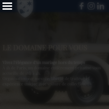
Panneau de gestion des cookies
LE DOMAINE POUR VOUS
Vivez l’élégance d’un mariage hors du temps
À 1h de Paris, un domaine entièrement privatisé vous
accueille de 18h à 4h.
Organisation sur mesure, liberté de traiteur et
expérience unique avec voiture de collection.