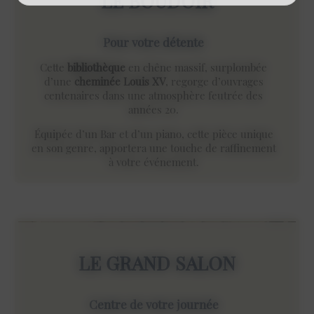
LE BOUDOIR
Pour votre détente
Cette
bibliothèque
en chêne massif, surplombée
d’une
cheminée Louis XV
, regorge d’ouvrages
centenaires dans une atmosphère feutrée des
années 20.
Équipée d’un Bar et d’un piano, cette pièce unique
en son genre, apportera une touche de raffinement
à votre événement.
LE GRAND SALON
Centre de votre journée